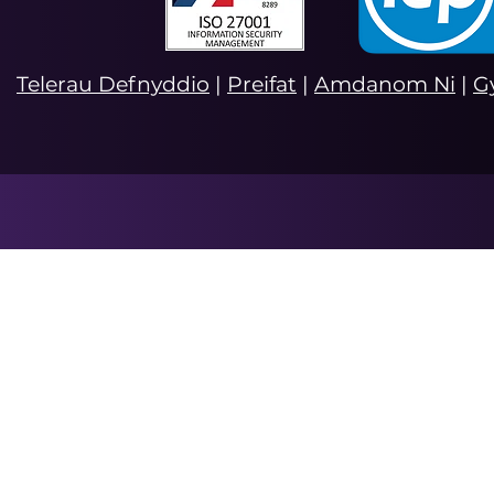
Telerau Defnyddio
|
Preifat
|
Amdanom Ni
|
G