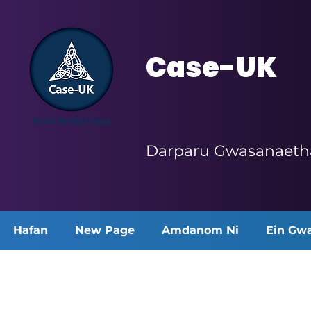
Case-UK
Darparu Gwasanaetha
Hafan
New Page
Amdanom Ni
Ein Gw