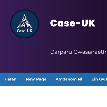
Case-UK
Darparu Gwasanaetha
Hafan
New Page
Amdanom Ni
Ein Gw