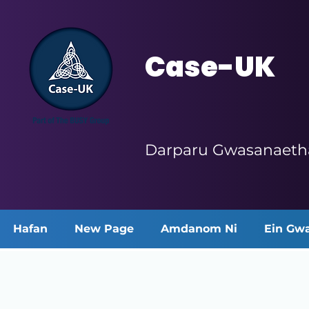
Case-UK
Darparu Gwasanaetha
Hafan
New Page
Amdanom Ni
Ein Gw