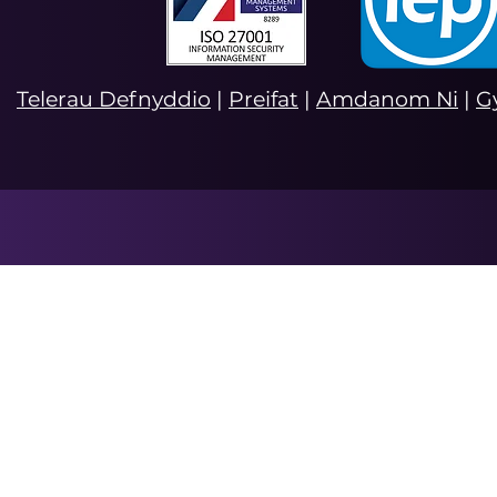
Telerau Defnyddio
|
Preifat
|
Amdanom Ni
|
G