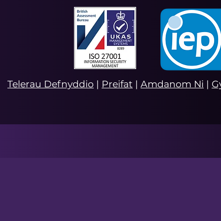
Telerau Defnyddio
|
Preifat
|
Amdanom Ni
|
G