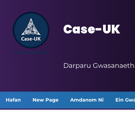
Case-UK
Darparu Gwasanaetha
Hafan
New Page
Amdanom Ni
Ein Gw