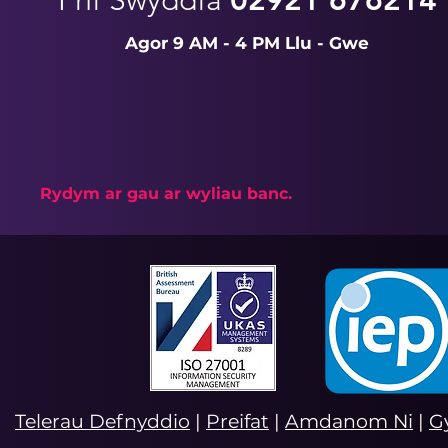
Prif Swyddfa
02921 676214
Agor 9 AM - 4 PM Llu - Gwe
Rydym ar gau ar wyliau banc.
Telerau Defnyddio
|
Preifat
|
Amdanom Ni
|
G