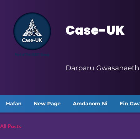
Case-UK
Darparu Gwasanaetha
Hafan
New Page
Amdanom Ni
Ein Gw
All Posts